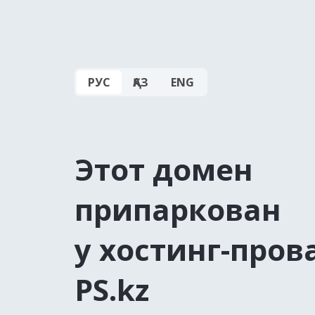
РУС
ҚАЗ
ENG
Этот домен
припаркован
у хостинг-пров
PS.kz