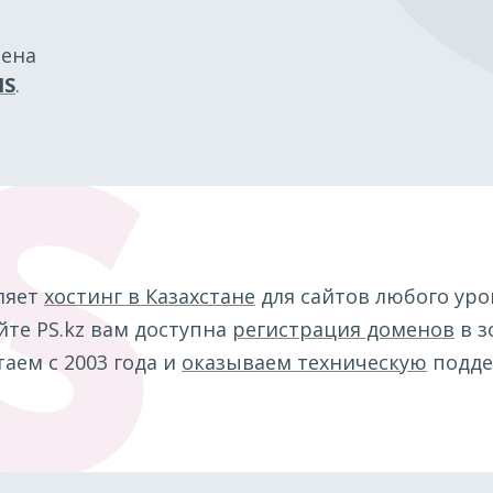
мена
IS
.
ляет
хостинг в Казахстане
для сайтов любого уро
те PS.kz вам доступна
регистрация доменов
в з
аем с 2003 года и
оказываем техническую
подде