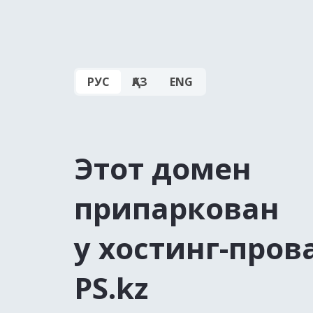
РУС
ҚАЗ
ENG
Этот домен
припаркован
у хостинг-пров
PS.kz