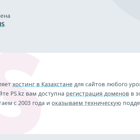
мена
IS
.
ляет
хостинг в Казахстане
для сайтов любого уро
те PS.kz вам доступна
регистрация доменов
в з
аем с 2003 года и
оказываем техническую
подде