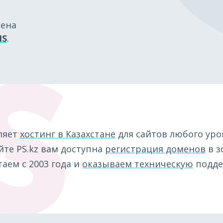
мена
IS
.
ляет
хостинг в Казахстане
для сайтов любого уро
те PS.kz вам доступна
регистрация доменов
в з
аем с 2003 года и
оказываем техническую
подде