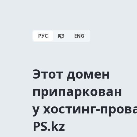
РУС
ҚАЗ
ENG
Этот домен
припаркован
у хостинг-пров
PS.kz